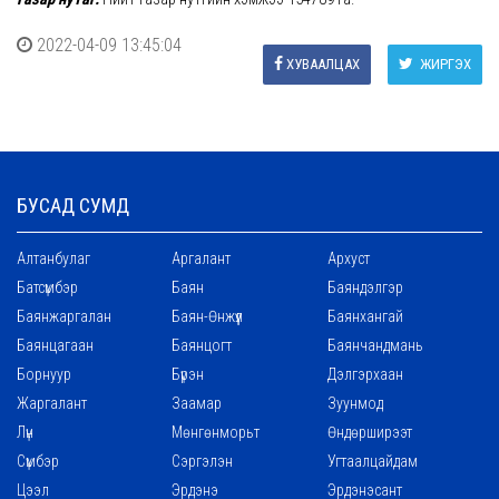
2022-04-09 13:45:04
ХУВААЛЦАХ
ЖИРГЭХ
БУСАД СУМД
Алтанбулаг
Аргалант
Архуст
Батсүмбэр
Баян
Баяндэлгэр
Баянжаргалан
Баян-Өнжүүл
Баянхангай
Баянцагаан
Баянцогт
Баянчандмань
Борнуур
Бүрэн
Дэлгэрхаан
Жаргалант
Заамар
Зуунмод
Лүн
Мөнгөнморьт
Өндөрширээт
Сүмбэр
Сэргэлэн
Угтаалцайдам
Цээл
Эрдэнэ
Эрдэнэсант