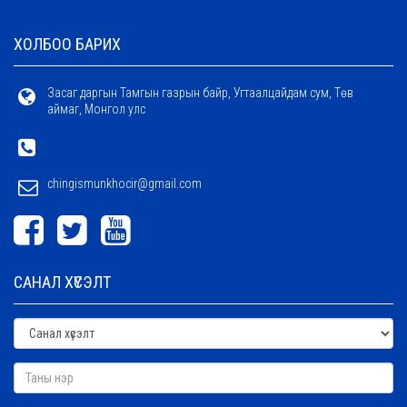
ХОЛБОО БАРИХ
Засаг даргын Тамгын газрын байр, Угтаалцайдам сум, Төв
аймаг, Монгол улс
chingismunkhocir@gmail.com
САНАЛ ХҮСЭЛТ