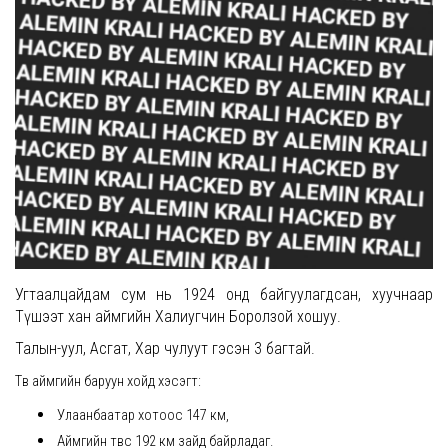
Угтаалцайдам сум нь 1924 онд байгуулагдсан, хуучнаар
Түшээт хан аймгийн Халиугчин Боролзой хошуу.
Талын-уул, Асгат, Хар чулуут гэсэн 3 багтай.
Төв аймгийн баруун хойд хэсэгт:
Улаанбаатар хотоос 147 км,
Аймгийн төвөөс 192 км зайд байрладаг.