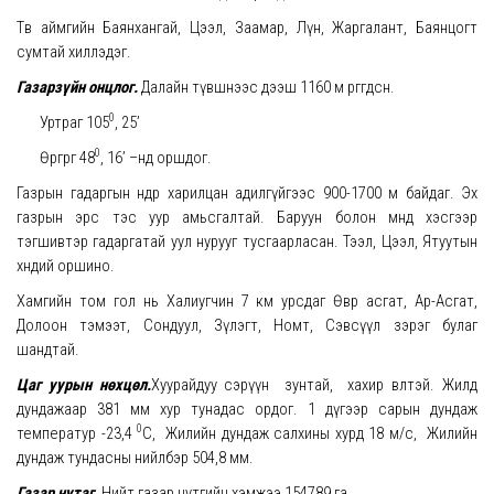
Төв аймгийн Баянхангай, Цээл, Заамар, Лүн, Жаргалант, Баянцогт
сумтай хиллэдэг.
Газарзүйн онцлог.
Далайн түвшнээс дээш 1160 м өргөгдсөн.
0
Уртраг 105
, 25’
0
Өргөрөг 48
, 16’ –нд оршдог.
Газрын гадаргын өндөр харилцан адилгүйгээс 900-1700 м байдаг. Эх
газрын эрс тэс уур амьсгалтай. Баруун болон өмнөд хэсгээр
тэгшивтэр гадаргатай уул нурууг тусгаарласан. Тээл, Цээл, Ятуутын
хөндий оршино.
Хамгийн том гол нь Халиугчин 7 км урсдаг Өвөр асгат, Ар-Асгат,
Долоон тэмээт, Сондуул, Зүлэгт, Номт, Сэвсүүл зэрэг булаг
шандтай.
Цаг уурын нөхцөл.
Хуурайдуу сэрүүн зунтай, хахир өвөлтэй. Жилд
дундажаар 381 мм хур тунадас ордог. 1 дүгээр сарын дундаж
0
температур -23,4
С, Жилийн дундаж салхины хурд 18 м/с, Жилийн
дундаж тундасны нийлбэр 504,8 мм.
Газар нутаг.
Нийт газар нутгийн хэмжээ 154789 га.