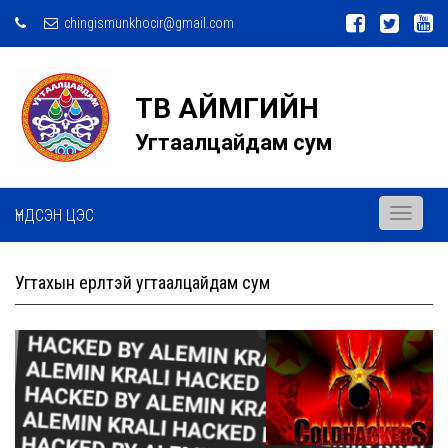
chingismunkhocir@gmail.com
ТӨВ АЙМГИЙН
Угтаалцайдам сум
ҮНДСЭН ЦЭС
Toggle
navigati
Угтахын ерөөлтэй угтаалцайдам сум