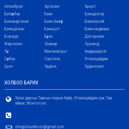
Алтанбулаг
Аргалант
Архуст
Батсүмбэр
Баян
Баяндэлгэр
Баянжаргалан
Баян-Өнжүүл
Баянхангай
Баянцагаан
Баянцогт
Баянчандмань
Борнуур
Бүрэн
Дэлгэрхаан
Жаргалант
Заамар
Зуунмод
Лүн
Мөнгөнморьт
Өндөрширээт
Сүмбэр
Сэргэлэн
Угтаалцайдам
Цээл
Эрдэнэ
Эрдэнэсант
ХОЛБОО БАРИХ
Засаг даргын Тамгын газрын байр, Угтаалцайдам сум, Төв
аймаг, Монгол улс
chingismunkhocir@gmail.com