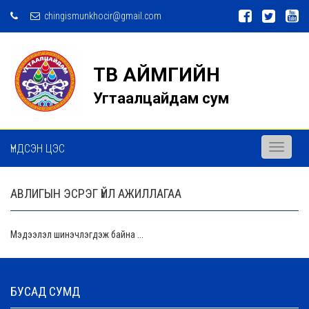
chingismunkhocir@gmail.com
ТӨВ АЙМГИЙН
Угтаалцайдам сум
ҮНДСЭН ЦЭС
Toggle
navigati
АВЛИГЫН ЭСРЭГ ҮЙЛ АЖИЛЛАГАА
Мэдээлэл шинэчлэгдэж байна ...
БУСАД СУМД