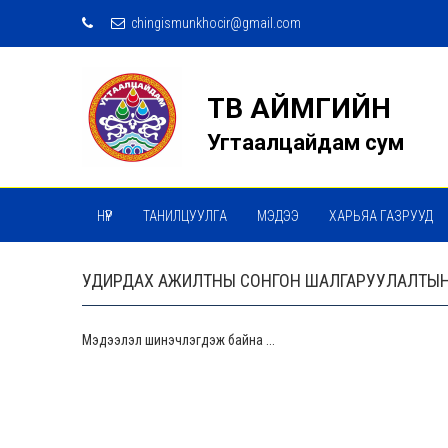
chingismunkhocir@gmail.com
ТӨВ АЙМГИЙН
Угтаалцайдам сум
НҮҮР
ТАНИЛЦУУЛГА
МЭДЭЭ
ХАРЬЯА ГАЗРУУД
УДИРДАХ АЖИЛТНЫ СОНГОН ШАЛГАРУУЛАЛТЫН
Мэдээлэл шинэчлэгдэж байна ...