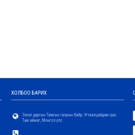
ХОЛБОО БАРИХ
Засаг даргын Тамгын газрын байр, Угтаалцайдам сум,
Төв аймаг, Монгол улс