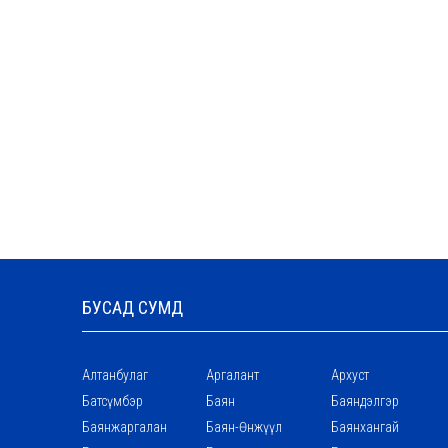
БУСАД СУМД
Алтанбулаг
Аргалант
Архуст
Батсүмбэр
Баян
Баяндэлгэр
Баянжаргалан
Баян-Өнжүүл
Баянхангай