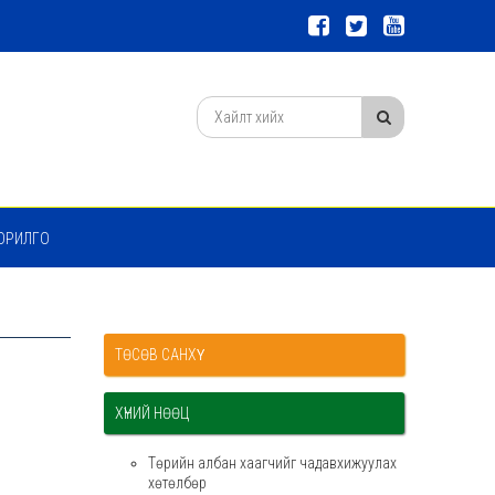
ОРИЛГО
ТӨСӨВ САНХҮҮ
ХҮНИЙ НӨӨЦ
Төрийн албан хаагчийг чадавхижуулах
хөтөлбөр