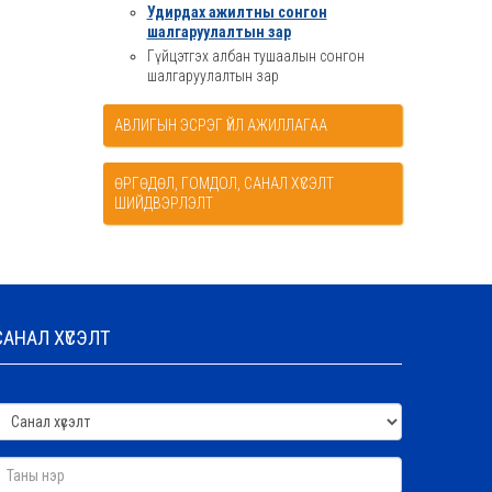
Удирдах ажилтны сонгон
шалгаруулалтын зар
Гүйцэтгэх албан тушаалын сонгон
шалгаруулалтын зар
АВЛИГЫН ЭСРЭГ ҮЙЛ АЖИЛЛАГАА
ӨРГӨДӨЛ, ГОМДОЛ, САНАЛ ХҮСЭЛТ
ШИЙДВЭРЛЭЛТ
САНАЛ ХҮСЭЛТ