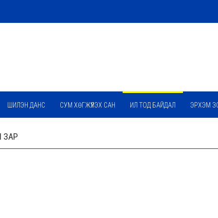
ШИЛЭН ДАНС
СУМ ХӨГЖҮҮЛЭХ САН
ИЛ ТОД БАЙДАЛ
ЭРХЭМ З
 ЗАР