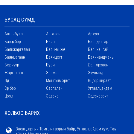
БУСАД СУМД
Алтанбулаг
Аргалант
Архуст
Батсүмбэр
Баян
Баяндэлгэр
Баянжаргалан
Баян-Өнжүүл
Баянхангай
Баянцагаан
Баянцогт
Баянчандмань
Борнуур
Бүрэн
Дэлгэрхаан
Жаргалант
Заамар
Зуунмод
Лүн
Мөнгөнморьт
Өндөрширээт
Сүмбэр
Сэргэлэн
Угтаалцайдам
Цээл
Эрдэнэ
Эрдэнэсант
ХОЛБОО БАРИХ
Засаг даргын Тамгын газрын байр, Угтаалцайдам сум, Төв