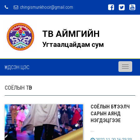
chingismunkhocir@gmail.com
ТӨВ АЙМГИЙН
Угтаалцайдам сум
ҮНДСЭН ЦЭС
Toggle
navigati
СОЁЛЫН ТӨВ
СОЁЛЫН БҮТЭЭЛЧ
САРЫН АЯНД
НЭГДЭЦГЭЭЕ
...