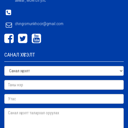
аймаг, Монгол улс
chingismunkhocir@gmail.com
САНАЛ ХҮСЭЛТ