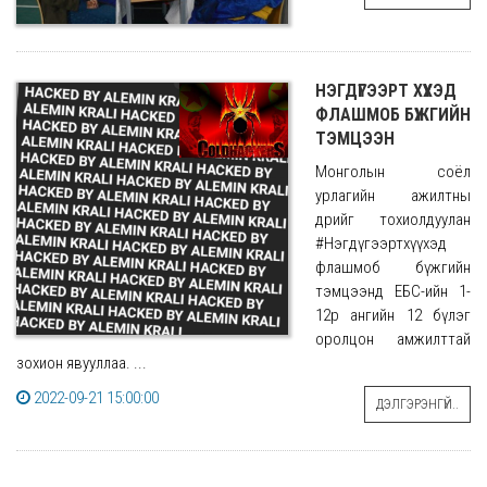
НЭГДҮГЭЭРТ ХҮҮХЭД
ФЛАШМОБ БҮЖГИЙН
ТЭМЦЭЭН
Монголын соёл
урлагийн ажилтны
өдрийг тохиолдуулан
#Нэгдүгээртхүүхэд
флашмоб бүжгийн
тэмцээнд ЕБС-ийн 1-
12р ангийн 12 бүлэг
оролцон амжилттай
зохион явууллаа. ...
2022-09-21 15:00:00
ДЭЛГЭРЭНГҮЙ..